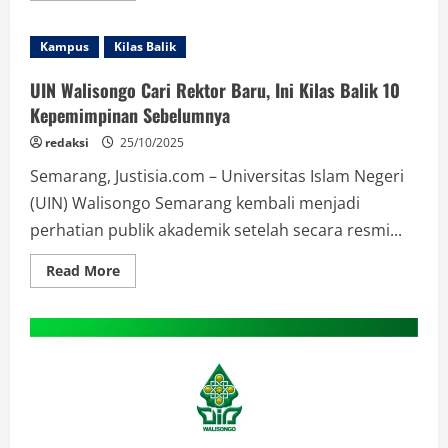
about
UIN
Walisongo
Kampus
Kilas Balik
Keluarkan
Kebijakan
Baru,
UIN Walisongo Cari Rektor Baru, Ini Kilas Balik 10
Pedagang
Dilarang
Kepemimpinan Sebelumnya
Berjualan
Di
redaksi
25/10/2025
Area
Kampus
Semarang, Justisia.com – Universitas Islam Negeri
Saat
Wisuda
(UIN) Walisongo Semarang kembali menjadi
perhatian publik akademik setelah secara resmi...
Read
Read More
more
about
UIN
Walisongo
Cari
Rektor
Baru,
Ini
Kilas
Balik
10
Kepemimpinan