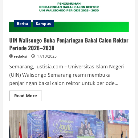
Sebelumnya
Berita
Kampus
UIN Walisongo Buka Penjaringan Bakal Calon Rektor
Periode 2026–2030
redaksi
17/10/2025
Semarang, Justisia.com – Universitas Islam Negeri
(UIN) Walisongo Semarang resmi membuka
penjaringan bakal calon rektor untuk periode...
Read
Read More
more
about
UIN
Walisongo
Buka
Penjaringan
Bakal
Calon
Rektor