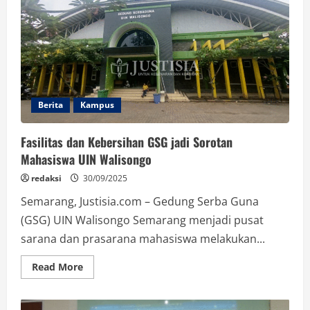
atau
Sarana
Pengembangan
Intelektual?
Berita
Kampus
Fasilitas dan Kebersihan GSG jadi Sorotan
Mahasiswa UIN Walisongo
redaksi
30/09/2025
Semarang, Justisia.com – Gedung Serba Guna
(GSG) UIN Walisongo Semarang menjadi pusat
sarana dan prasarana mahasiswa melakukan...
Read
Read More
more
about
Fasilitas
dan