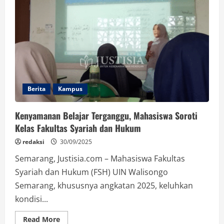
Kebersihan
GSG
jadi
Sorotan
Mahasiswa
UIN
Walisongo
Berita
Kampus
Kenyamanan Belajar Terganggu, Mahasiswa Soroti
Kelas Fakultas Syariah dan Hukum
redaksi
30/09/2025
Semarang, Justisia.com – Mahasiswa Fakultas
Syariah dan Hukum (FSH) UIN Walisongo
Semarang, khususnya angkatan 2025, keluhkan
kondisi...
Read
Read More