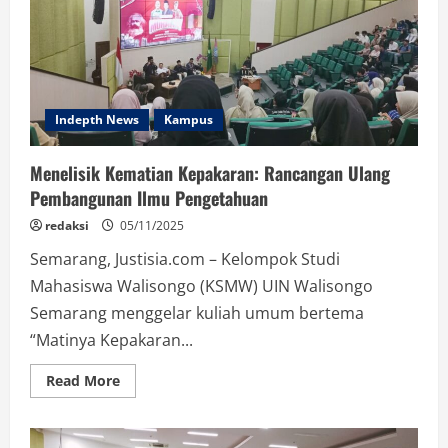
Indepth News
Kampus
Menelisik Kematian Kepakaran: Rancangan Ulang
Pembangunan Ilmu Pengetahuan
redaksi
05/11/2025
Semarang, Justisia.com – Kelompok Studi
Mahasiswa Walisongo (KSMW) UIN Walisongo
Semarang menggelar kuliah umum bertema
“Matinya Kepakaran...
Read
Read More
more
about
Menelisik
Kematian