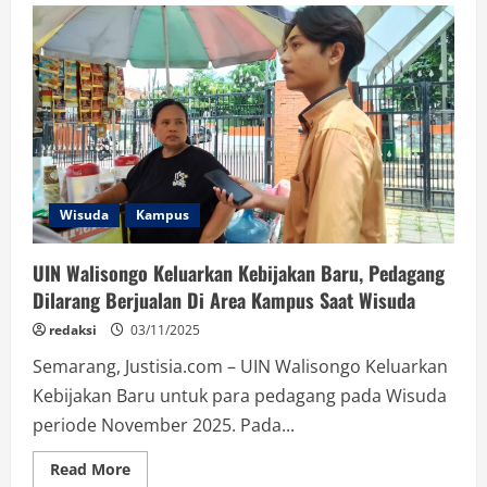
Post
Truth
dan
Pudarnya
Kepakaran:
Refleksi
Akademik
UIN
Walisongo
Wisuda
Kampus
UIN Walisongo Keluarkan Kebijakan Baru, Pedagang
Dilarang Berjualan Di Area Kampus Saat Wisuda
redaksi
03/11/2025
Semarang, Justisia.com – UIN Walisongo Keluarkan
Kebijakan Baru untuk para pedagang pada Wisuda
periode November 2025. Pada...
Read
Read More
more