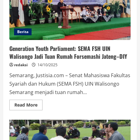
Periode
2026–
2030
Berita
Generation Youth Parliament: SEMA FSH UIN
Walisongo Jadi Tuan Rumah Forsemashi Jateng–DIY
redaksi
14/10/2025
Semarang, Justisia.com – Senat Mahasiswa Fakultas
Syariah dan Hukum (SEMA FSH) UIN Walisongo
Semarang menjadi tuan rumah...
Read
Read More
more
about
Generation
Youth
Parliament:
SEMA
FSH
UIN