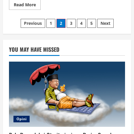
Read
Read More
more
about
Lebih
Posts
dari
Previous
1
2
3
4
5
Next
Sekadar
Latihan
pagination
Fisik,
Menwa
UIN
Walisongo
YOU MAY HAVE MISSED
Tumbuhkan
Nilai
Sosial
dan
Spiritual
Opini