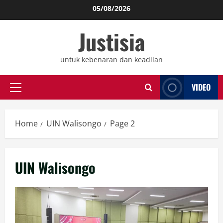
Skip
05/08/2026
to
Justisia
content
untuk kebenaran dan keadilan
VIDEO
Primary
Menu
Home
UIN Walisongo
Page 2
UIN Walisongo