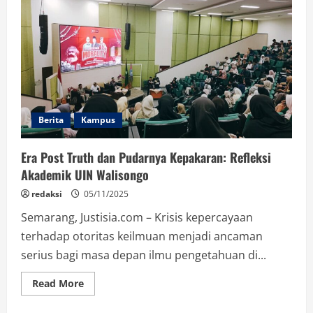
Kepakaran:
Rancangan
Ulang
Pembangunan
Ilmu
Pengetahuan
Berita
Kampus
Era Post Truth dan Pudarnya Kepakaran: Refleksi
Akademik UIN Walisongo
redaksi
05/11/2025
Semarang, Justisia.com – Krisis kepercayaan
terhadap otoritas keilmuan menjadi ancaman
serius bagi masa depan ilmu pengetahuan di...
Read
Read More
more
about
Era