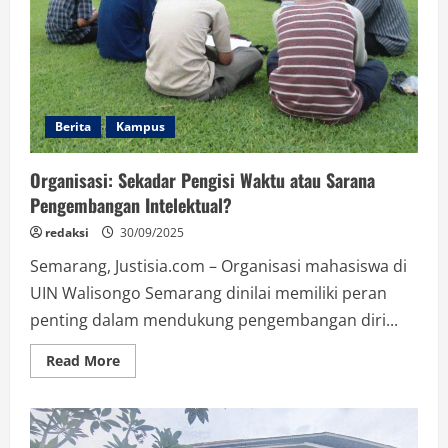
Walisongo
Jadi
Tuan
Rumah
Forsemashi
Jateng–
DIY
Berita
Kampus
Organisasi: Sekadar Pengisi Waktu atau Sarana
Pengembangan Intelektual?
redaksi
30/09/2025
Semarang, Justisia.com – Organisasi mahasiswa di
UIN Walisongo Semarang dinilai memiliki peran
penting dalam mendukung pengembangan diri...
Read
Read More
more
about
Organisasi:
Sekadar
Pengisi
Waktu