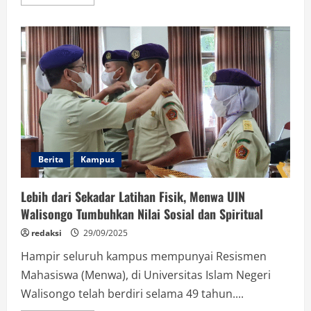
more
about
Kenyamanan
Belajar
Terganggu,
Mahasiswa
Soroti
Kelas
Fakultas
Syariah
dan
Hukum
Berita
Kampus
Lebih dari Sekadar Latihan Fisik, Menwa UIN
Walisongo Tumbuhkan Nilai Sosial dan Spiritual
redaksi
29/09/2025
Hampir seluruh kampus mempunyai Resismen
Mahasiswa (Menwa), di Universitas Islam Negeri
Walisongo telah berdiri selama 49 tahun....