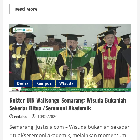
Read
Read More
more
about
Ketika
Ilmu
dan
Spiritualitas
Bertemu,
Prestasi
dan
Ketangguhan
Tumbuh
dalam
Diri
Wahyu
Berita
Kampus
Wisuda
Rektor UIN Walisongo Semarang: Wisuda Bukanlah
Sekedar Ritual/Seremoni Akademik
redaksi
10/02/2026
Semarang, Justisia.com – Wisuda bukanlah sekadar
ritual/seremoni akademik, melainkan momentum