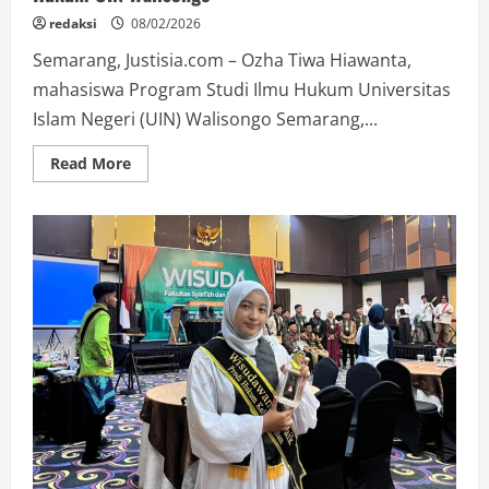
redaksi
08/02/2026
Semarang, Justisia.com – Ozha Tiwa Hiawanta,
mahasiswa Program Studi Ilmu Hukum Universitas
Islam Negeri (UIN) Walisongo Semarang,...
Read
Read More
more
about
Ozha
Tiwa
Hiawanta
Raih
Wisudawan
Terbaik
Ilmu
Hukum
UIN
Walisongo