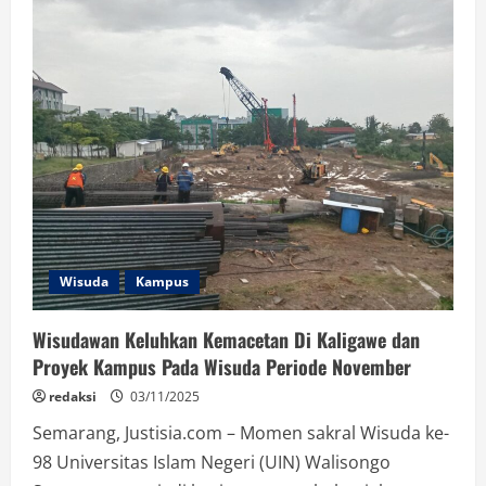
Pratiwi,
Wisudawati
Terbaik
HES
yang
Bertahan
di
Tengah
Tantangan
Ekonomi
dan
Waktu
Wisuda
Kampus
Wisudawan Keluhkan Kemacetan Di Kaligawe dan
Proyek Kampus Pada Wisuda Periode November
redaksi
03/11/2025
Semarang, Justisia.com – Momen sakral Wisuda ke-
98 Universitas Islam Negeri (UIN) Walisongo