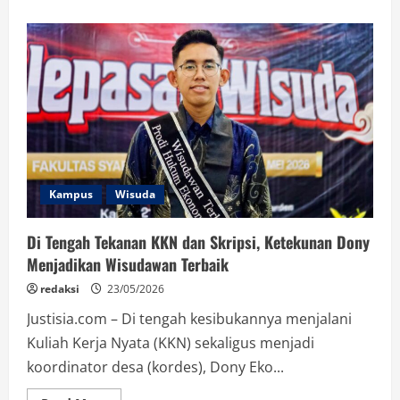
about
Di
Tengah
Kesibukan
Bisnis
dan
Organisasi,
Keiko
Mampu
Meraih
Predikat
Wisudawan
Terbaik
Kampus
Wisuda
Di Tengah Tekanan KKN dan Skripsi, Ketekunan Dony
Menjadikan Wisudawan Terbaik
redaksi
23/05/2026
Justisia.com – Di tengah kesibukannya menjalani
Kuliah Kerja Nyata (KKN) sekaligus menjadi
koordinator desa (kordes), Dony Eko...