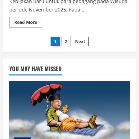
Kebijakan Baru untuk para pedagang pada Wisuda
periode November 2025. Pada...
Read
Read More
more
about
UIN
Posts
Walisongo
1
2
Next
Keluarkan
Kebijakan
pagination
Baru,
Pedagang
Dilarang
Berjualan
YOU MAY HAVE MISSED
Di
Area
Kampus
Saat
Wisuda