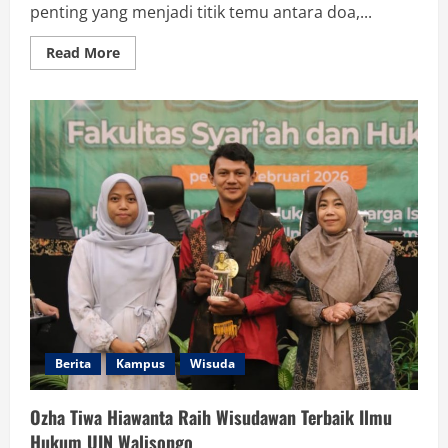
penting yang menjadi titik temu antara doa,...
Read
Read More
more
about
Rektor
UIN
Walisongo
Semarang:
Wisuda
Bukanlah
Sekedar
Ritual/Seremoni
Akademik
Berita
Kampus
Wisuda
Ozha Tiwa Hiawanta Raih Wisudawan Terbaik Ilmu
Hukum UIN Walisongo