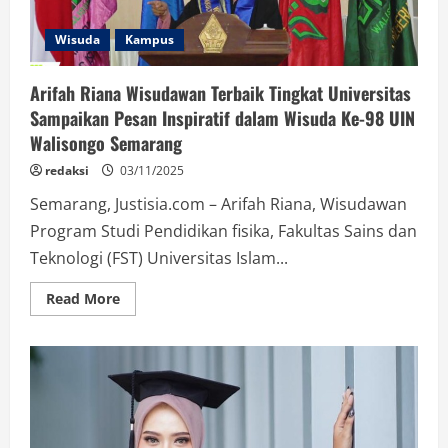
Wisuda
Kampus
Arifah Riana Wisudawan Terbaik Tingkat Universitas
Sampaikan Pesan Inspiratif dalam Wisuda Ke-98 UIN
Walisongo Semarang
redaksi
03/11/2025
Semarang, Justisia.com – Arifah Riana, Wisudawan
Program Studi Pendidikan fisika, Fakultas Sains dan
Teknologi (FST) Universitas Islam...
Read
Read More
more
about
Arifah
Riana
Wisudawan
Terbaik
Tingkat
Universitas
Sampaikan
Pesan