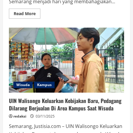
Semarang menjadi hari yang membahagiakan...
Read
Read More
more
about
Wisudawan
Keluhkan
Kemacetan
Di
Kaligawe
dan
Proyek
Kampus
Pada
Wisuda
Periode
November
Wisuda
Kampus
UIN Walisongo Keluarkan Kebijakan Baru, Pedagang
Dilarang Berjualan Di Area Kampus Saat Wisuda
redaksi
03/11/2025
Semarang, Justisia.com – UIN Walisongo Keluarkan