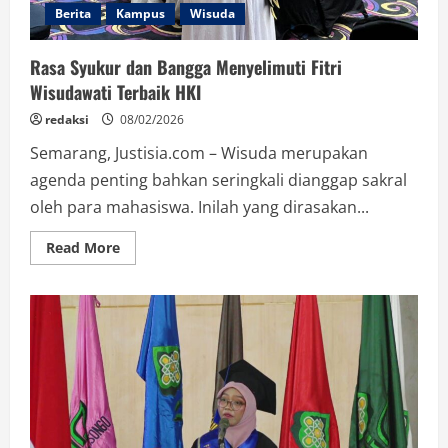
Berita
Kampus
Wisuda
Rasa Syukur dan Bangga Menyelimuti Fitri
Wisudawati Terbaik HKI
redaksi
08/02/2026
Semarang, Justisia.com – Wisuda merupakan
agenda penting bahkan seringkali dianggap sakral
oleh para mahasiswa. Inilah yang dirasakan...
Read
Read More
more
about
Rasa
Syukur
dan
Bangga
Menyelimuti
Fitri
Wisudawati
Terbaik
HKI