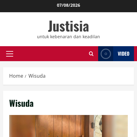
Skip
07/08/2026
to
Justisia
content
untuk kebenaran dan keadilan
VIDEO
Primary
Menu
Home
Wisuda
Wisuda