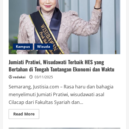
Inspiratif
dalam
Wisuda
Ke-
98
UIN
Walisongo
Semarang
Kampus
Wisuda
Jumiati Pratiwi, Wisudawati Terbaik HES yang
Bertahan di Tengah Tantangan Ekonomi dan Waktu
redaksi
03/11/2025
Semarang, Justisia.com – Rasa haru dan bahagia
menyelimuti Jumiati Pratiwi, wisudawati asal
Cilacap dari Fakultas Syariah dan...
Read
Read More
more
about
Jumiati