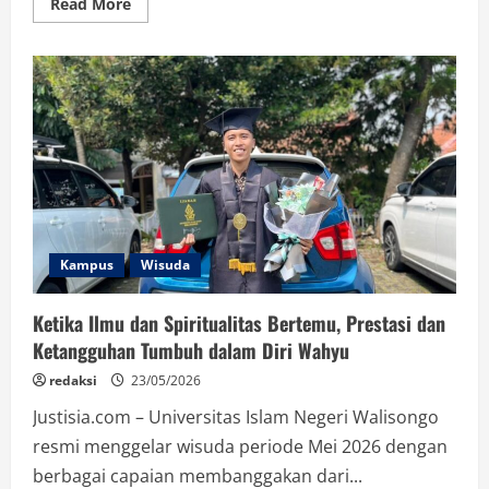
Read
Read More
more
about
Di
Tengah
Tekanan
KKN
dan
Skripsi,
Ketekunan
Dony
Menjadikan
Wisudawan
Terbaik
Kampus
Wisuda
Ketika Ilmu dan Spiritualitas Bertemu, Prestasi dan
Ketangguhan Tumbuh dalam Diri Wahyu
redaksi
23/05/2026
Justisia.com – Universitas Islam Negeri Walisongo
resmi menggelar wisuda periode Mei 2026 dengan
berbagai capaian membanggakan dari...