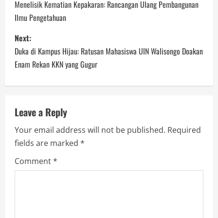
o
Menelisik Kematian Kepakaran: Rancangan Ulang Pembangunan
Ilmu Pengetahuan
s
Next:
t
Duka di Kampus Hijau: Ratusan Mahasiswa UIN Walisongo Doakan
n
Enam Rekan KKN yang Gugur
a
v
Leave a Reply
i
Your email address will not be published.
Required
fields are marked
*
g
Comment
*
a
t
i