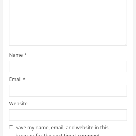
o
n
Name
*
Email
*
Website
Save my name, email, and website in this
browser for the next time I comment.