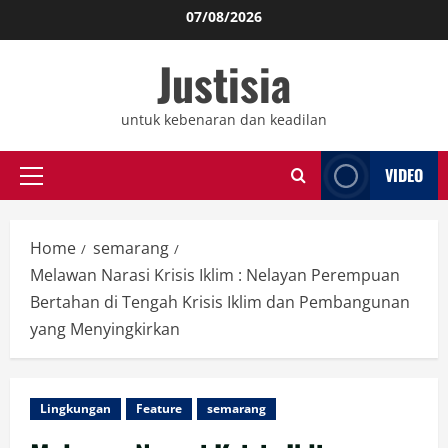
Skip
07/08/2026
to
Justisia
content
untuk kebenaran dan keadilan
VIDEO
Primary
Menu
Home
semarang
Melawan Narasi Krisis Iklim : Nelayan Perempuan
Bertahan di Tengah Krisis Iklim dan Pembangunan
yang Menyingkirkan
Lingkungan
Feature
semarang