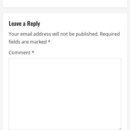
n
a
Leave a Reply
v
Your email address will not be published.
Required
i
fields are marked
*
g
Comment
*
a
t
i
o
n