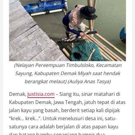
(Nelayan Pereempuan Timbulsloko, Kecamatan
Sayung, Kabupaten Demak Miyah saat hendak
berangkat melaut) (Auliya Anas Tasya)
Demak,
Justisia.com
– Siang itu, sinar matahari di
Kabupaten Demak, Jawa Tengah, jatuh tepat di atas
jalan kayu yang basah, berderit setiap kali dipijak
“krek… krek…”. Untuk menelusuri desa ini, satu-
satunya cara adalah berjalan di atas papan kayu
dan batang bambu sepanjang hampir dua