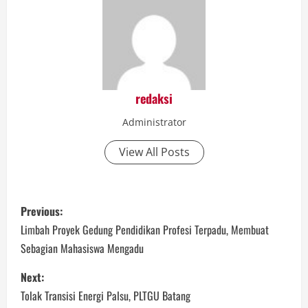
redaksi
Administrator
View All Posts
P
Previous:
o
Limbah Proyek Gedung Pendidikan Profesi Terpadu, Membuat
Sebagian Mahasiswa Mengadu
s
Next:
t
Tolak Transisi Energi Palsu, PLTGU Batang