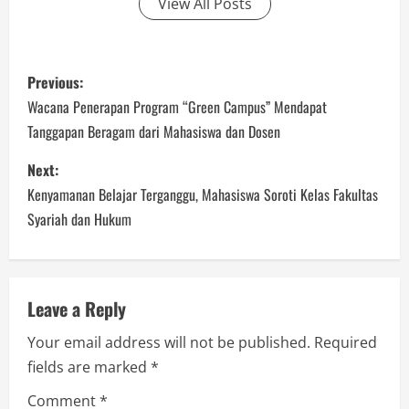
View All Posts
P
Previous:
o
Wacana Penerapan Program “Green Campus” Mendapat
Tanggapan Beragam dari Mahasiswa dan Dosen
s
Next:
t
Kenyamanan Belajar Terganggu, Mahasiswa Soroti Kelas Fakultas
n
Syariah dan Hukum
a
v
Leave a Reply
i
Your email address will not be published.
Required
fields are marked
*
g
Comment
*