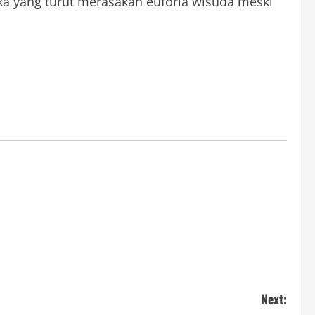
eka yang turut merasakan euforia wisuda meski
Next: