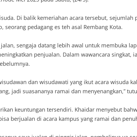
suda. Di balik kemeriahan acara tersebut, sejumlah 
no, seorang pedagang es teh asal Rembang Kota.
r jalan, sengaja datang lebih awal untuk membuka lap
ningkatkan penjualan. Dalam wawancara singkat, i
sebelumnya.
 wisudawan dan wisudawati yang ikut acara wisuda kal
ng, jadi suasananya ramai dan menyenangkan,” tutu
erikan keuntungan tersendiri. Khaidar menyebut bah
 bisa berjualan di acara kampus yang ramai dan penu
sanya saya jualan di pinggir jalan, pembelinya ya sea