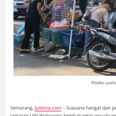
Pelaku usaha
Semarang,
Justisia.com
– Suasana hangat dan pe
lantaran UIN Walisongo kembali gelar wisuda pe