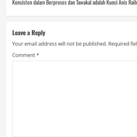
Konsisten dalam Berproses dan Tawakal adalah Kunci Anis Rai
o
s
t
Leave a Reply
n
Your email address will not be published.
Required fi
a
Comment
*
v
i
g
a
t
i