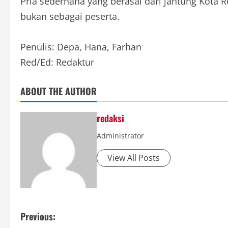
Pria sederhana yang berasal dari jantung Kota 
bukan sebagai peserta.
Penulis: Depa, Hana, Farhan
Red/Ed: Redaktur
ABOUT THE AUTHOR
redaksi
Administrator
View All Posts
P
Previous: