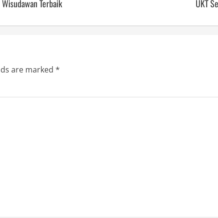
h Wisudawan Terbaik
UKT Se
elds are marked
*