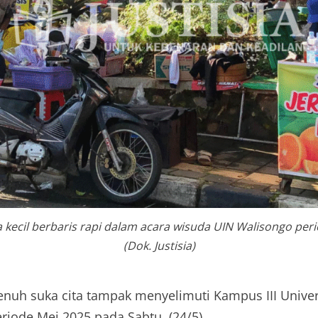
 kecil berbaris rapi dalam acara wisuda UIN Walisongo per
(Dok. Justisia)
nuh suka cita tampak menyelimuti Kampus III Univer
riode Mei 2025 pada Sabtu, (24/5).