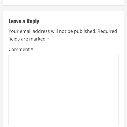
a
v
Leave a Reply
i
Your email address will not be published.
Required
fields are marked
*
g
Comment
*
a
t
i
o
n