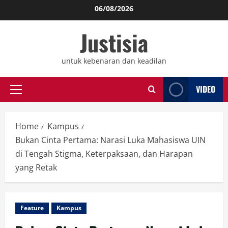
Skip
06/08/2026
to
Justisia
content
untuk kebenaran dan keadilan
VIDEO
Primary
Menu
Home
Kampus
Bukan Cinta Pertama: Narasi Luka Mahasiswa UIN
di Tengah Stigma, Keterpaksaan, dan Harapan
yang Retak
Feature
Kampus