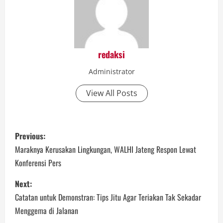
redaksi
Administrator
View All Posts
P
Previous:
o
Maraknya Kerusakan Lingkungan, WALHI Jateng Respon Lewat
Konferensi Pers
s
Next:
t
Catatan untuk Demonstran: Tips Jitu Agar Teriakan Tak Sekadar
n
Menggema di Jalanan