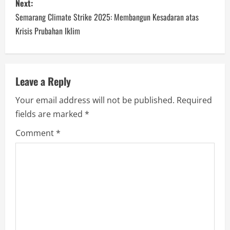
Next:
t
Semarang Climate Strike 2025: Membangun Kesadaran atas
n
Krisis Prubahan Iklim
a
v
Leave a Reply
i
Your email address will not be published.
Required
fields are marked
*
g
Comment
*
a
t
i
o
n