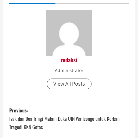
redaksi
Administrator
View All Posts
P
Previous:
o
Isak dan Doa Iringi Malam Duka UIN Walisongo untuk Korban
Tragedi KKN Getas
s