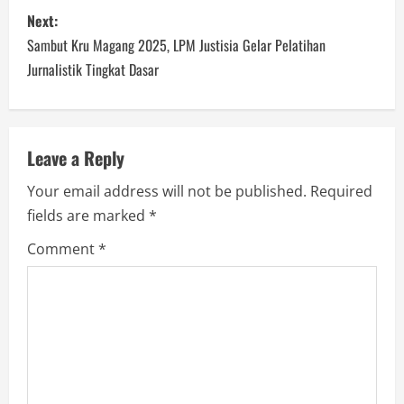
s
Next:
t
Sambut Kru Magang 2025, LPM Justisia Gelar Pelatihan
n
Jurnalistik Tingkat Dasar
a
v
Leave a Reply
i
Your email address will not be published.
Required
fields are marked
*
g
Comment
*
a
t
i
o